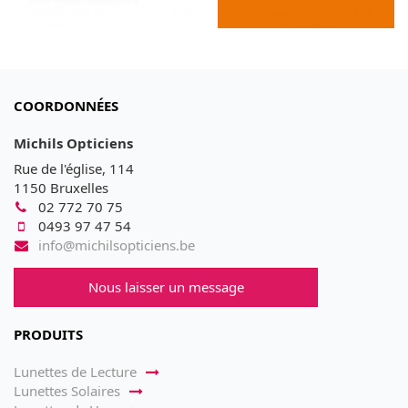
COORDONNÉES
Michils Opticiens
Rue de l'église, 114
1150 Bruxelles
02 772 70 75
0493 97 47 54
info@michilsopticiens.be
Nous laisser un message
PRODUITS
Lunettes de Lecture
Lunettes Solaires