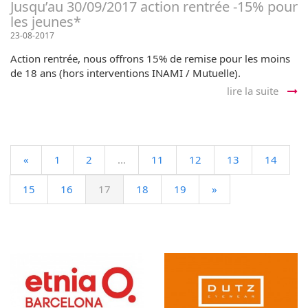
Jusqu’au 30/09/2017 action rentrée -15% pour
les jeunes*
23-08-2017
Action rentrée, nous offrons 15% de remise pour les moins
de 18 ans (hors interventions INAMI / Mutuelle).
lire la suite
«
1
2
...
11
12
13
14
15
16
17
18
19
»