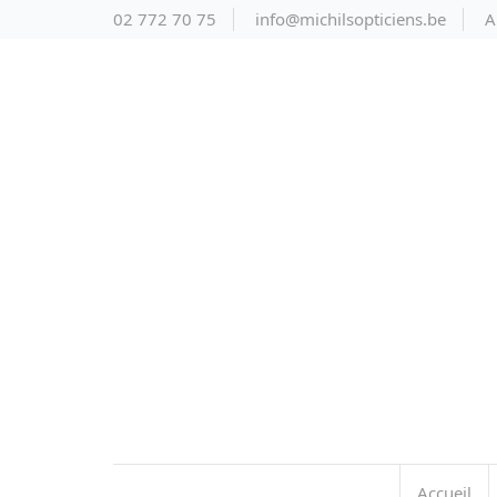
02 772 70 75
info@michilsopticiens.be
A
Accueil