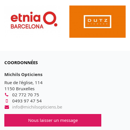
COORDONNÉES
Michils Opticiens
Rue de l'église, 114
1150 Bruxelles
02 772 70 75
0493 97 47 54
info@michilsopticiens.be
Nous laisser un message