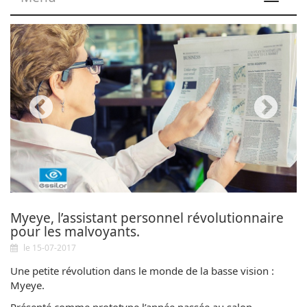
navigat
Myeye, l’assistant personnel révolutionnaire
pour les malvoyants.
le 15-07-2017
Une petite révolution dans le monde de la basse vision :
Myeye.
Présenté comme prototype l’année passée au salon