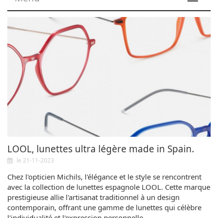
navigat
LOOL, lunettes ultra légère made in Spain.
le 21-11-2023
Chez l'opticien Michils, l'élégance et le style se rencontrent
avec la collection de lunettes espagnole LOOL. Cette marque
prestigieuse allie l'artisanat traditionnel à un design
contemporain, offrant une gamme de lunettes qui célèbre
l'individualité et l'expression personnelle.