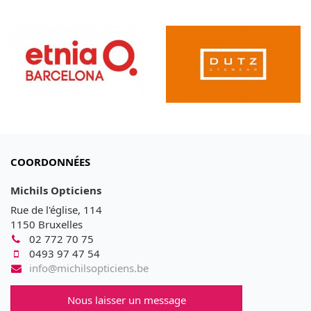
COORDONNÉES
Michils Opticiens
Rue de l'église, 114
1150 Bruxelles
02 772 70 75
0493 97 47 54
info@michilsopticiens.be
Nous laisser un message