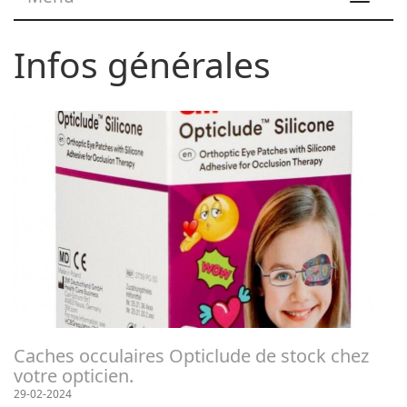
navigat
Infos générales
Caches occulaires Opticlude de stock chez
votre opticien.
29-02-2024